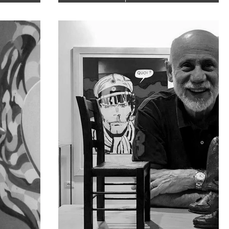
il mio
a livello internazionale dall'Italia. Pittore i
tti
lunga carriera di Capello ha attraversato 
anni
personali e collettive, premi, commissioni
ca.
più recentemente, un'installazione di un
o "a
opere nella collezione permanente del 
i.
d'art Modern (MEAM) di Barcellona , Spa
ere. La
dipinti classici spaziano dai ritratti alle na
è un
sforzano sempre di rappresentare person
 di una
cose, in una luce naturale e sbalord
endo il
llata.
olore:
rrivo a
proprio
 forme
olti o
smo in
pria