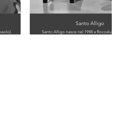
Santo Alligo
paolo)
Santo Alligo nasce nel 1948 a Roccalume
anni la sua famiglia si trasferisce a Torino
Autunno
diplomato alla Civica Scuola d’Arte Cera
assistente della ceramista Anna Maria C
emio
l’aiuta a realizzare grandi bassorilievi in
patinata. A sedici anni si impiega
 viene
grafico/illustratore presso lo studio pu
Armando Testa, dove crea, nel 1967, l
re alla
Pippo per i caroselli dei pannolini Lines. 
saggio, Manuel Carrera, storico e critico d’
ia e
“Tra i protagonisti assoluti del Carosello n
dello Studio Testa, Pippo, l’ippopotamo 
6 il
resta ancora oggi uno dei più memorabili
ale con
rasentare il mito. A realizzarlo fu un gi
talentuoso Santo Alligo, allora fresco di f
la Civica Scuola d’Arte Ce- ramica e lo s
Maria Carusi. La realizzazione di Pippo si