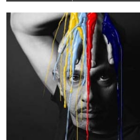
l'emozione attraverso le mie opere. Nata in una piccola
cittadina italiana, sin dalla giovane età ho sviluppato un
profonda passione per l'arte, ispirata dai paesaggi vivac
e dai profumi della natura intorno a me. La mia arte
astratta nasce dall'incontro con le correnti artistiche che
hanno contraddistinto i primi anni del 1900, dove
l'artista esisteva nell'atto in cui compiva l'opera, nella
sua gestualità e dove si ricercava una forma di pura
estasi nella stesura del colore, in contrapposizione al
periodo storico che il mondo stava vivendo coinvolto i
una guerra mondiale. A me piace pensare di coniugare
le due
cose, in ogni caso nella mia astrazione, ricerco quella
forma di estasi e piacere che con il colore si può
donare. Il mio approccio artistico si distingue per l'uso
audace e innovativo del colore, che diventa quindi, un
linguaggio
capace di evocare sensazioni, ricordi, profumi e stati
d'animo. Le mie opere si caratterizzano per l'intensità
cromatica, dove ogni tonalità sembra emanare un
profumo o melodia unica, trasportando chi osserva in
un viaggio sensoriale profondo e personale. Con una