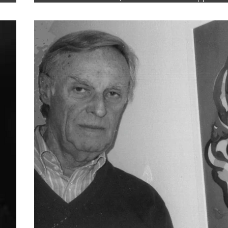
disegno tecnico e da lì è nato e si è sviluppato 
a
percorso “espressivo”: dapprima disegni astra
i
realizzati a china, le tecniche miste dei primi 
Novanta, poi usando il CAD, in computergrafi
In parallelo, mi sono dedicato anche al disegn
mano", realizzato con le tecniche tradizional
Poi ho scoperto la materia e ho iniziato a diping
mia pittura può essere definita informale, ma 
informale sicuramente non gestuale. Ha bisogno
n
preparazione di fondo su cui poi lavorare, stend
colore in modo che non sia percepibile la penne
Attualmente utilizzo carta e colla mescolata al c
attraverso numerosi passaggi e sovrapposizioni, a
quell’equilibrio da cui nascono i miei quadri. E 
per la loro matericità, hanno molti riferimenti a
“naturali” ed è molto facile rintracciarvi anche v
figure che sembrano abitare la tela, un microco
cui ognuno può immaginare e costruire la pro
storia.