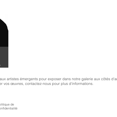
.
è
x artistes émergents pour exposer dans notre galerie aux côtés d'art
er vos œuvres, contactez-nous pour plus d'informations.
olitique de
onfidentialité