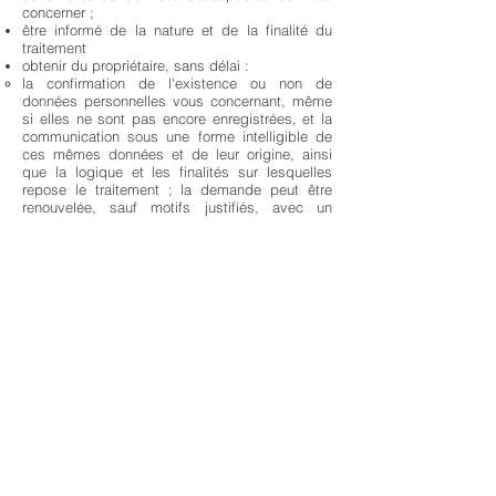
concerner ;
être informé de la nature et de la finalité du
traitement
obtenir du propriétaire, sans délai :
la confirmation de l'existence ou non de
données personnelles vous concernant, même
si elles ne sont pas encore enregistrées, et la
communication sous une forme intelligible de
ces mêmes données et de leur origine, ainsi
que la logique et les finalités sur lesquelles
repose le traitement ; la demande peut être
renouvelée, sauf motifs justifiés, avec un
intervalle d'au moins quatre-vingt-dix jours ;
l'annulation, la transformation en forme
anonyme ou le blocage des données traitées
en violation de la loi, y compris celles qui ne
doivent pas être conservées aux fins pour
lesquelles les données ont été collectées ou
traitées ultérieurement ;
mise à jour, rectification ou, si vous êtes
intéressé, intégration de données existantes ;
vous opposer en tout ou en partie pour des
motifs légitimes au traitement des données
personnelles vous concernant, même si elles
sont pertinentes au regard de la finalité de la
collecte ;
Nous attirons votre attention sur le fait que le
responsable du traitement à toutes fins légales